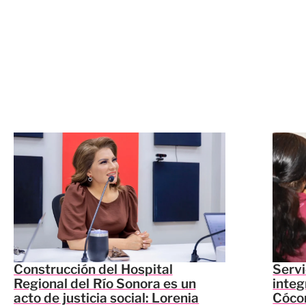
Construcción del Hospital
Servi
Regional del Río Sonora es un
integ
acto de justicia social: Lorenia
Cócor