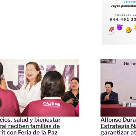
cios, salud y bienestar
Alfonso Dura
ral reciben familias de
Estrategia N
it con Feria de la Paz
garantizar a