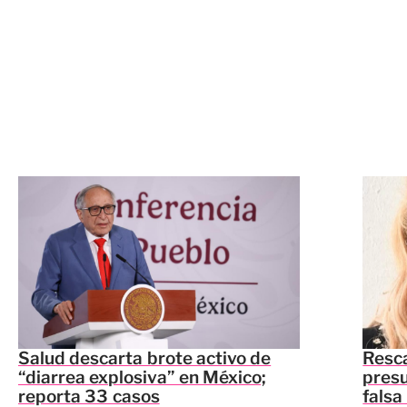
Salud descarta brote activo de
Resca
“diarrea explosiva” en México;
presu
reporta 33 casos
falsa