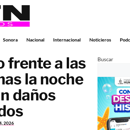
Sonora
Nacional
Internacional
Noticieros
Podc
 frente a las
Buscar
as la noche
sin daños
dos
24, 2026