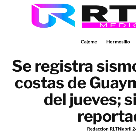
Cajeme
Hermosillo
Se registra sismo
costas de Guaym
del jueves; 
reporta
Redaccion RLTN
abril 