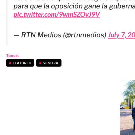
para que la oposición gane la gubern
pic.twitter.com/9wmSZOvJ9V
July 7, 2
— RTN Medios (@rtnmedios)
Temas
FEATURED
,
SONORA