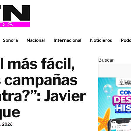
Sonora
Nacional
Internacional
Noticieros
Podc
l más fácil,
Buscar
s campañas
tra?”: Javier
que
7, 2026