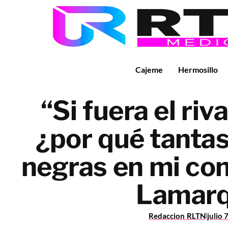
Cajeme
Hermosillo
“Si fuera el riva
¿por qué tanta
negras en mi con
Lamar
Redaccion RLTN
julio 