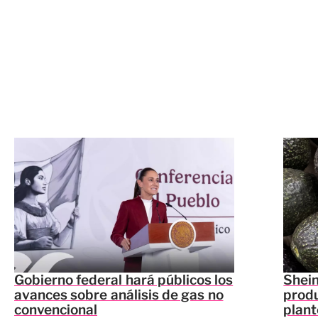
Gobierno federal hará públicos los
Shei
avances sobre análisis de gas no
prod
convencional
plant