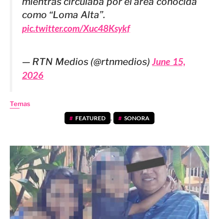
mientras circulaba por el área conocida
como “Loma Alta”.
pic.twitter.com/Xuc48Ksykf
— RTN Medios (@rtnmedios)
June 15,
2026
Temas
FEATURED
,
SONORA