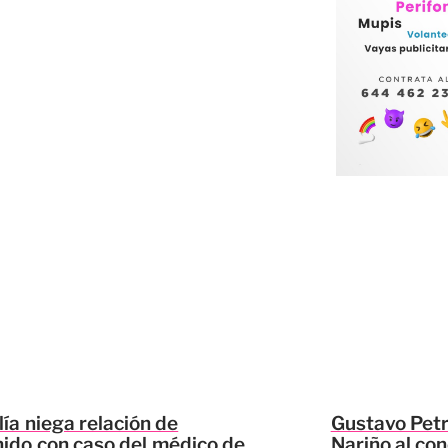
lía niega relación de
Gustavo Petr
ido con caso del médico de
Nariño al co