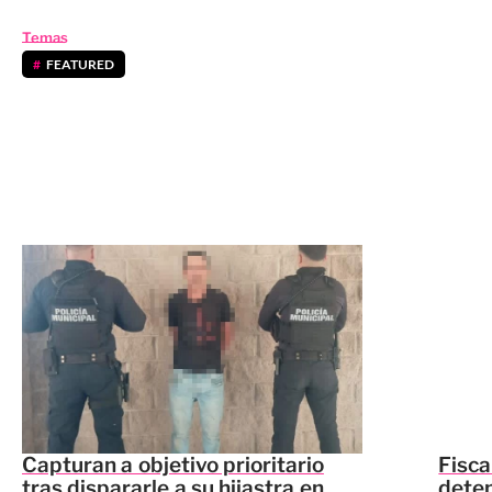
Temas
FEATURED
Capturan a objetivo prioritario
Fisca
tras dispararle a su hijastra en
deten