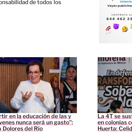
onsabilidad de todos los
rtir en la educación de las y
La 4T se sus
óvenes nunca será un gasto”:
en colonias c
 Dolores del Río
Huerta: Celi