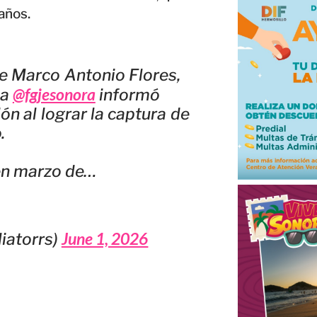
años.
de Marco Antonio Flores,
@fgjesonora
 la
informó
ón al lograr la captura de
.
en marzo de…
June 1, 2026
liatorrs)