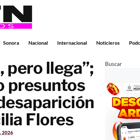
Sonora
Nacional
Internacional
Noticieros
Podc
, pero llega”;
Buscar
o presuntos
 desaparición
ilia Flores
1, 2026