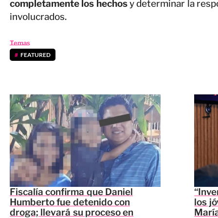
completamente los hechos
y determinar la resp
involucrados.
Temas
FEATURED
Fiscalía confirma que Daniel
“Inve
Humberto fue detenido con
los j
droga; llevará su proceso en
María