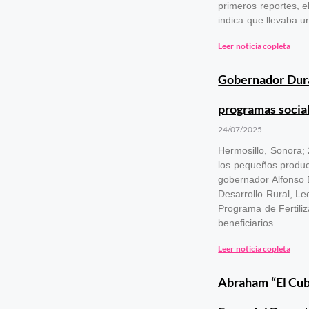
primeros reportes, e
indica que llevaba u
Leer noticia copleta
Gobernador Dura
programas social
24/07/2025
Hermosillo, Sonora; 
los pequeños product
gobernador Alfonso D
Desarrollo Rural, Le
Programa de Fertiliz
beneficiarios
Leer noticia copleta
Abraham “El Cuba