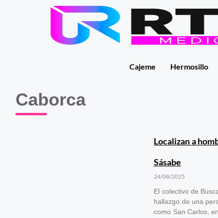
Cajeme
Hermosillo
Caborca
Localizan a hombr
Sásabe
24/08/2025
El colectivo de Busc
hallazgo de una pers
como San Carlos, en