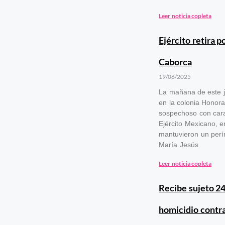
Leer noticia copleta
Ejército retira 
Caborca
19/06/2025
La mañana de este j
en la colonia Honora
sospechoso con carac
Ejército Mexicano, e
mantuvieron un perí
María Jesús
Leer noticia copleta
Recibe sujeto 24
homicidio contr