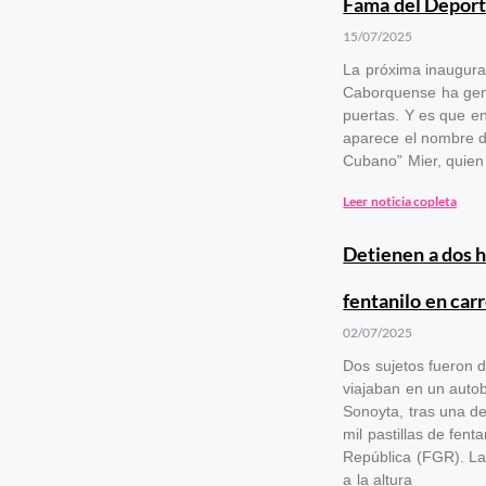
Fama del Deport
15/07/2025
La próxima inaugura
Caborquense ha gene
puertas. Y es que en
aparece el nombre d
Cubano” Mier, quien
Leer noticia copleta
Detienen a dos h
fentanilo en car
02/07/2025
Dos sujetos fueron 
viajaban en un autob
Sonoyta, tras una d
mil pastillas de fent
República (FGR). La 
a la altura