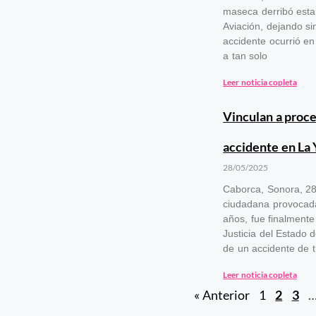
maseca derribó esta 
Aviación, dejando sin
accidente ocurrió en 
a tan solo
Leer noticia copleta
Vinculan a proce
accidente en La 
28/05/2025
Caborca, Sonora, 28
ciudadana provocada p
años, fue finalmente
Justicia del Estado
de un accidente de t
Leer noticia copleta
« Anterior
1
2
3