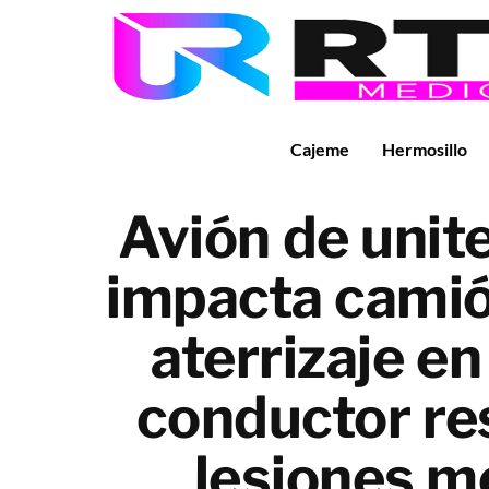
Cajeme
Hermosillo
Avión de unite
impacta camió
aterrizaje e
conductor re
lesiones m