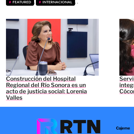
FEATURED
,
INTERNACIONAL
,
,
Construcción del Hospital
Servi
Regional del Río Sonora es un
integ
acto de justicia social: Lorenia
Cócor
Valles
Cajeme