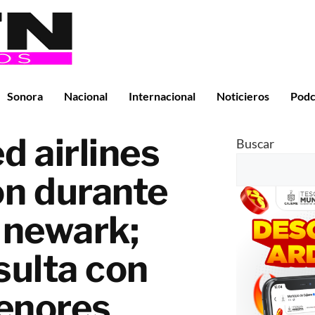
Sonora
Nacional
Internacional
Noticieros
Podc
d airlines
Buscar
n durante
n newark;
sulta con
enores