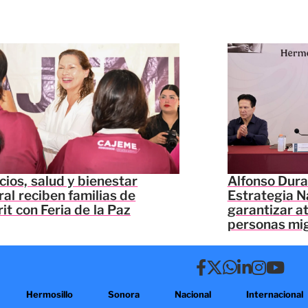
cios, salud y bienestar
Alfonso Dura
ral reciben familias de
Estrategia N
it con Feria de la Paz
garantizar a
personas mi
Hermosillo
Sonora
Nacional
Internacional