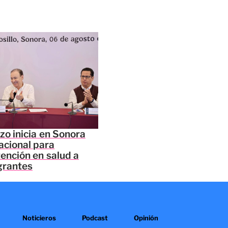
zo inicia en Sonora
acional para
tención en salud a
grantes
Noticieros
Podcast
Opinión