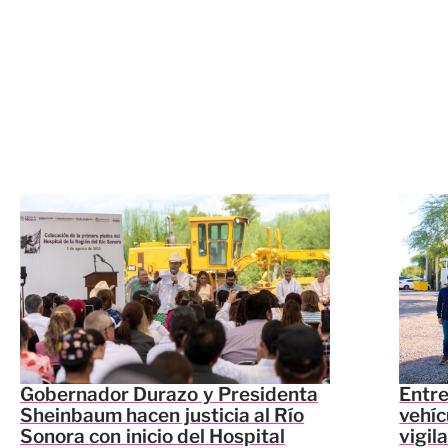
Gobernador Durazo y Presidenta
Entr
Sheinbaum hacen justicia al Río
vehíc
Sonora con inicio del Hospital
vigil