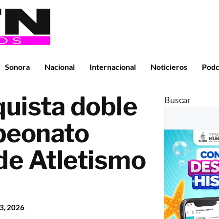
Sonora
Nacional
Internacional
Noticieros
Podc
uista doble
Buscar
peonato
de Atletismo
23, 2026