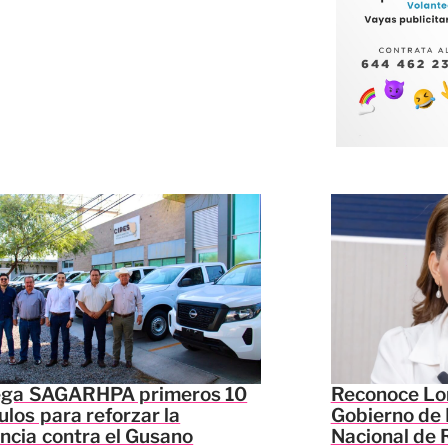
ega SAGARHPA primeros 10
Reconoce Lor
ulos para reforzar la
Gobierno de 
ancia contra el Gusano
Nacional de 