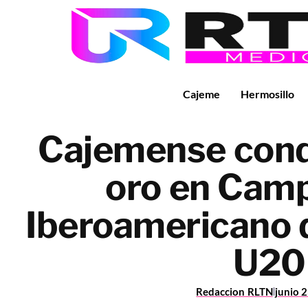
Cajeme
Hermosillo
Cajemense conq
oro en Cam
Iberoamericano 
U20
Redaccion RLTN
junio 