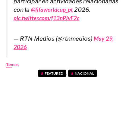
participar en actividades relacionadas
con la
@fifaworldcup_pt
2026.
pic.twitter.com/f13nPJvF2c
— RTN Medios (@rtnmedios)
May 29,
2026
Temas
FEATURED
,
NACIONAL