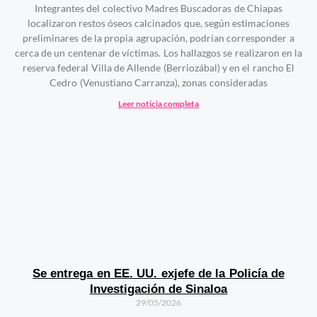
Integrantes del colectivo Madres Buscadoras de Chiapas
localizaron restos óseos calcinados que, según estimaciones
preliminares de la propia agrupación, podrían corresponder a
cerca de un centenar de víctimas. Los hallazgos se realizaron en la
reserva federal Villa de Allende (Berriozábal) y en el rancho El
Cedro (Venustiano Carranza), zonas consideradas
Leer noticia completa
Se entrega en EE. UU. exjefe de la Policía de
Investigación de Sinaloa
29/05/2026