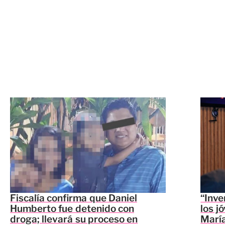
Fiscalía confirma que Daniel
“Inve
Humberto fue detenido con
los j
droga; llevará su proceso en
María