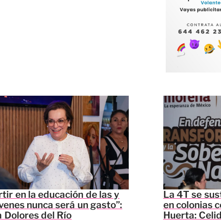
rtir en la educación de las y
La 4T se sus
óvenes nunca será un gasto”:
en colonias c
 Dolores del Río
Huerta: Celi