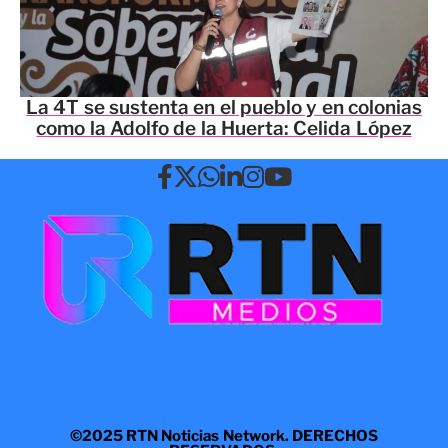
La 4T se sustenta en el pueblo y en colonias
como la Adolfo de la Huerta: Celida López
©2025 RTN Noticias Network. DERECHOS