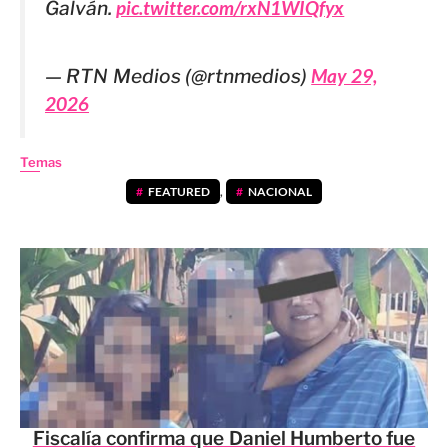
Galván.
pic.twitter.com/rxN1WIQfyx
— RTN Medios (@rtnmedios)
May 29,
2026
Temas
FEATURED
,
NACIONAL
Fiscalía confirma que Daniel Humberto fue