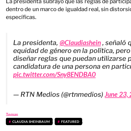
La presidenta subrayó que las reglas de partici
dentro de un marco de igualdad real, sin distors
específicas.
@Claudiashein
La presidenta,
, señaló 
equidad de género en la política, per
diseñar reglas que puedan utilizarse p
candidatura de una persona en particu
pic.twitter.com/Sny8ENDBA0
June 23,
— RTN Medios (@rtnmedios)
Temas
CLAUDIA SHEINBAUM
,
FEATURED
,