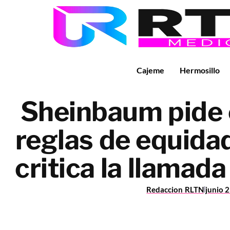
Cajeme
Hermosillo
Sheinbaum pide e
reglas de equida
critica la llamad
Redaccion RLTN
junio 