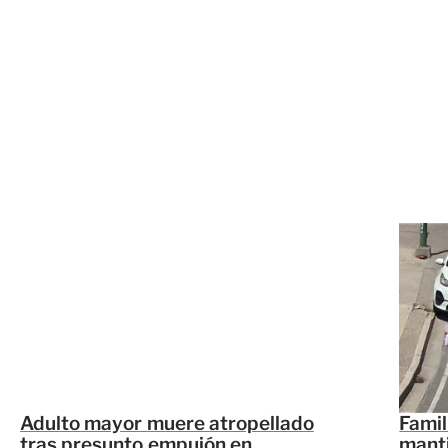
Adulto mayor muere atropellado
Famil
tras presunto empujón en
manti