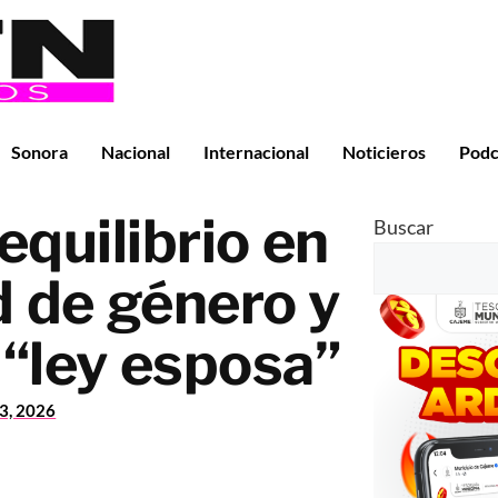
Sonora
Nacional
Internacional
Noticieros
Podc
quilibrio en
Buscar
d de género y
a “ley esposa”
23, 2026