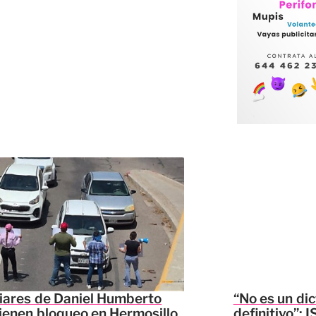
iares de Daniel Humberto
“No es un di
enen bloqueo en Hermosillo
definitivo”: