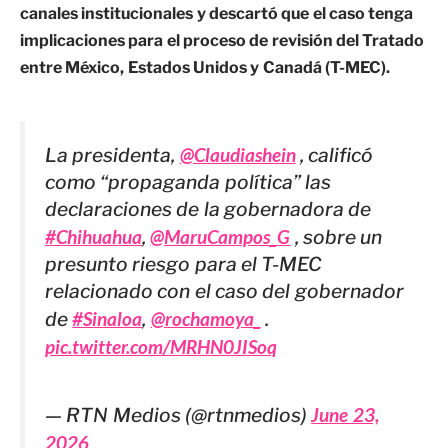
canales institucionales y descartó que el caso tenga
implicaciones para el proceso de revisión del Tratado
entre México, Estados Unidos y Canadá (T-MEC).
La presidenta,
@Claudiashein
, calificó
como “propaganda política” las
declaraciones de la gobernadora de
#Chihuahua
,
@MaruCampos_G
, sobre un
presunto riesgo para el T-MEC
relacionado con el caso del gobernador
de
#Sinaloa
,
@rochamoya_
.
pic.twitter.com/MRHN0JISoq
— RTN Medios (@rtnmedios)
June 23,
2026