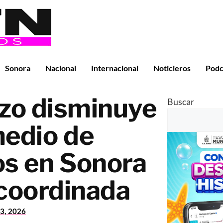
Sonora
Nacional
Internacional
Noticieros
Podc
zo disminuye
Buscar
edio de
os en Sonora
 coordinada
3, 2026