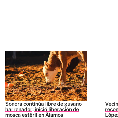
Sonora continúa libre de gusano
Vecin
barrenador; inició liberación de
recon
mosca estéril en Álamos
López