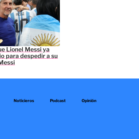
e Lionel Messi ya
io para despedir a su
Messi
Noticieros
Podcast
Opinión