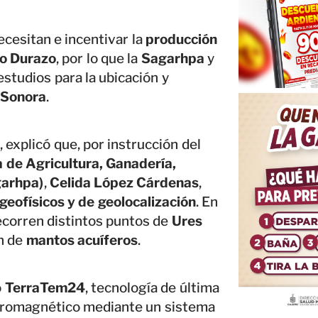
ecesitan e incentivar la
producción
o Durazo
, por lo que la
Sagarhpa
y
estudios para la ubicación y
 Sonora
.
A
, explicó que, por instrucción del
a de Agricultura, Ganadería,
garhpa)
,
Celida López Cárdenas
,
geofísicos y de geolocalización
. En
recorren distintos puntos de
Ures
ón de
mantos acuíferos
.
o
TerraTem24
, tecnología de última
tromagnético mediante un sistema