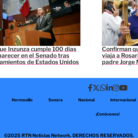
ue Inzunza cumple 100 días
Confirman qu
parecer en el Senado tras
viaja a Rosar
lamientos de Estados Unidos
padre Jorge 
Hermosillo
Sonora
Nacional
Internacional
¡Conócenos!
©2025 RTN Noticias Network. DERECHOS RESERVADOS.