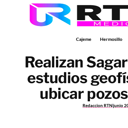
Cajeme
Hermosillo
Realizan Saga
estudios geofí
ubicar pozos
Redaccion RTN
junio 2