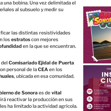
 una bobina. Una vez delimitada el
señales al subsuelo y medir su
icar las distintas resistividades
on los
estratos
con mejores
ofundidad
en la que se encuentran.
 del
Comisariado Ejidal de Puerta
 con personal de la
CEA
en los
huales
, ubicada en esa comunidad.
bierno de Sonora
es de
vital
tirá reactivar la producción en sus
es ha limitado la actividad agrícola.