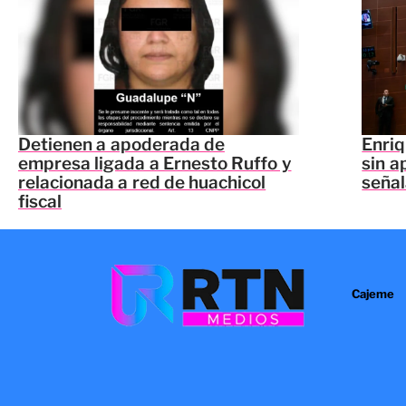
Detienen a apoderada de
Enriq
empresa ligada a Ernesto Ruffo y
sin a
relacionada a red de huachicol
seña
fiscal
Cajeme